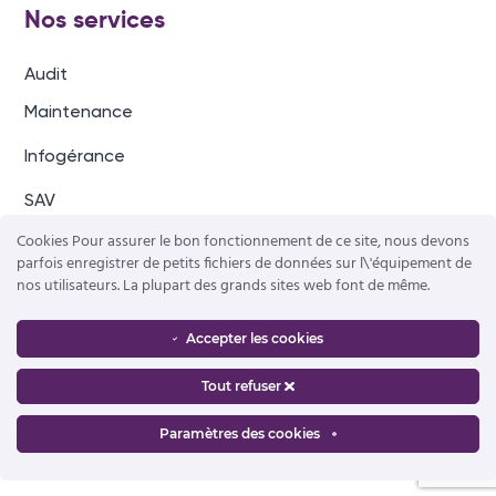
Nos services
Audit
Maintenance
Infogérance
SAV
Cookies Pour assurer le bon fonctionnement de ce site, nous devons
parfois enregistrer de petits fichiers de données sur l\'équipement de
Nos solutions
nos utilisateurs. La plupart des grands sites web font de même.
Informatique
Opérateur
Accepter les cookies
Téléphonie
Tout refuser
Paramètres des cookies
@2024 - Tel Info Services - CRÉATION GRAPHIQUE
ARJCOM
-
MENTIONS LÉGALES